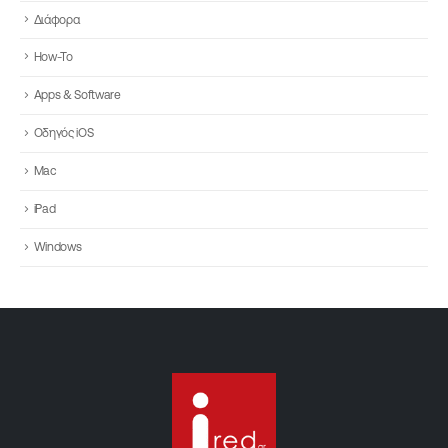
Διάφορα
How-To
Apps & Software
Οδηγός iOS
Mac
iPad
Windows