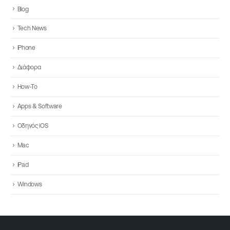
Blog
Tech News
iPhone
Διάφορα
How-To
Apps & Software
Οδηγός iOS
Mac
iPad
Windows