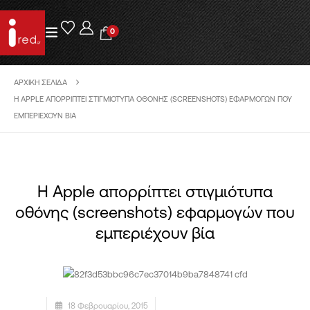
0
ΑΡΧΙΚΉ ΣΕΛΊΔΑ
Η APPLE ΑΠΟΡΡΊΠΤΕΙ ΣΤΙΓΜΙΌΤΥΠΑ ΟΘΌΝΗΣ (SCREENSHOTS) ΕΦΑΡΜΟΓΏΝ ΠΟΥ
ΕΜΠΕΡΙΈΧΟΥΝ ΒΊΑ
Η Apple απορρίπτει στιγμιότυπα
οθόνης (screenshots) εφαρμογών που
εμπεριέχουν βία
18 Φεβρουαρίου, 2015