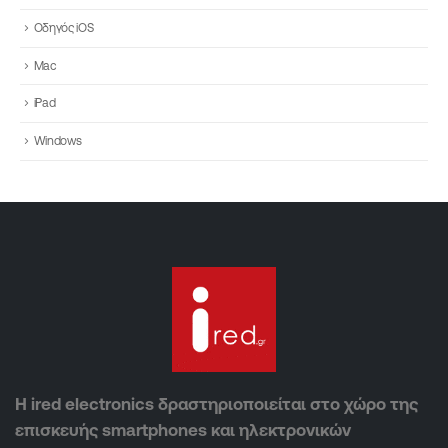
Οδηγός iOS
Mac
iPad
Windows
Η ired electronics δραστηριοποιείται στο χώρο της
επισκευής smartphones και ηλεκτρονικών