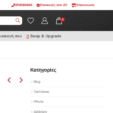
2112120400
Επισκευές απο 20'
Επικοινωνία
0
συσκευή σου
Swap & Upgrade
Κατηγορίες
Blog
Tech News
iPhone
Διάφορα