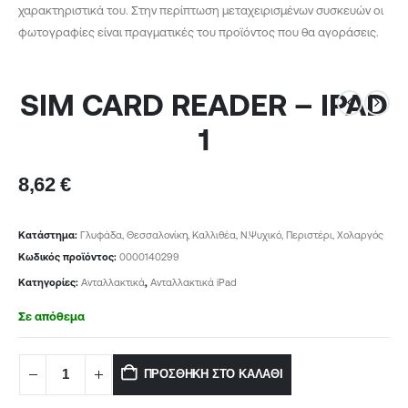
χαρακτηριστικά του. Στην περίπτωση μεταχειρισμένων συσκευών οι
φωτογραφίες είναι πραγματικές του προϊόντος που θα αγοράσεις.
SIM CARD READER – IPAD
1
8,62
€
Κατάστημα:
Γλυφάδα, Θεσσαλονίκη, Καλλιθέα, Ν.Ψυχικό, Περιστέρι, Χολαργός
Κωδικός προϊόντος:
0000140299
Κατηγορίες:
Ανταλλακτικά
,
Ανταλλακτικά iPad
Σε απόθεμα
ΠΡΟΣΘΉΚΗ ΣΤΟ ΚΑΛΆΘΙ