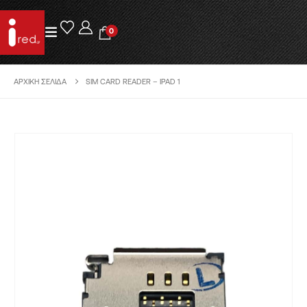
0
ΑΡΧΙΚΉ ΣΕΛΊΔΑ
SIM CARD READER – IPAD 1