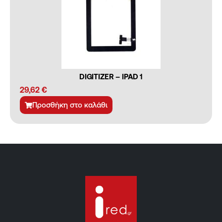
DIGITIZER – IPAD 1
29,62
€
Προσθήκη στο καλάθι