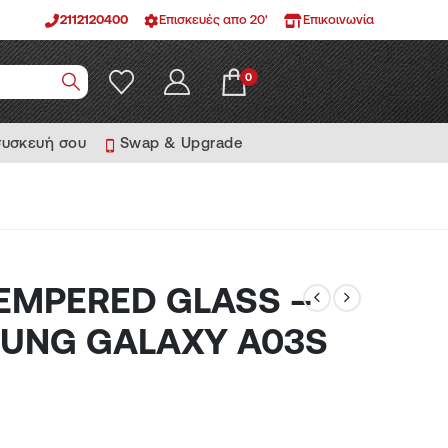
2112120400
Επισκευές απο 20'
Επικοινωνία
0
συσκευή σου
Swap & Upgrade
EMPERED GLASS –
UNG GALAXY A03S