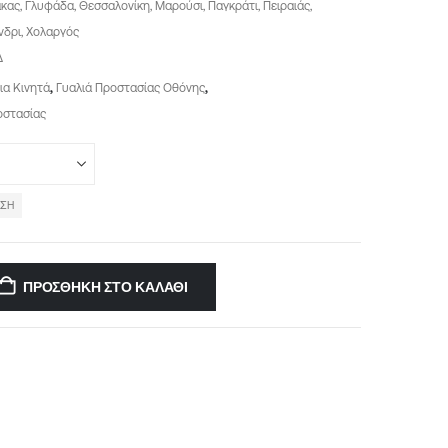
ακας, Γλυφάδα, Θεσσαλονίκη, Μαρούσι, Παγκράτι, Πειραιάς,
νδρι, Χολαργός
Δ
ια Κινητά
,
Γυαλιά Προστασίας Οθόνης
,
οστασίας
ΙΣΗ
ΠΡΟΣΘΉΚΗ ΣΤΟ ΚΑΛΆΘΙ