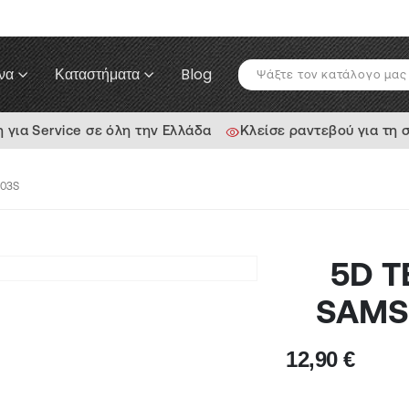
να
Καταστήματα
Blog
ια Service σε όλη την Ελλάδα
Κλείσε ραντεβού για τη 
A03S
5D T
SAMS
12,90
€