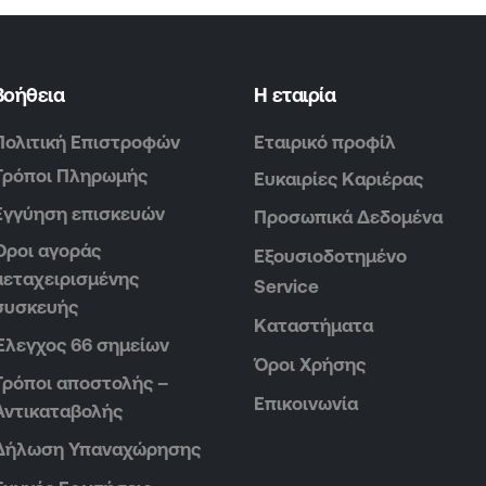
Βοήθεια
Η εταιρία
Πολιτική Επιστροφών
Εταιρικό προφίλ
Τρόποι Πληρωμής
Ευκαιρίες Καριέρας
Εγγύηση επισκευών
Προσωπικά Δεδομένα
Όροι αγοράς
Εξουσιοδοτημένο
μεταχειρισμένης
Service
συσκευής
Καταστήματα
Έλεγχος 66 σημείων
Όροι Χρήσης
Τρόποι αποστολής –
Επικοινωνία
Αντικαταβολής
Δήλωση Υπαναχώρησης