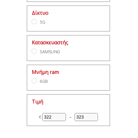
Δίκτυο
5G
Κατασκευαστής
SAMSUNG
Μνήμη ram
6GB
Τιμή
€
–
Ελάχιστη τιμή
Μέγιστη τιμή