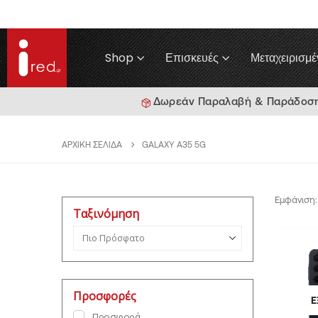
Shop
Επισκευές
Μεταχειρισμέ
Δωρεάν Παραλαβή & Παράδοση γ
ΑΡΧΙΚΉ ΣΕΛΊΔΑ
GALAXY A35 5G
Εμφάνιση:
Ταξινόμηση
Ταξινόμηση προϊόντων
Προσφορές
Ε
Προσφορά