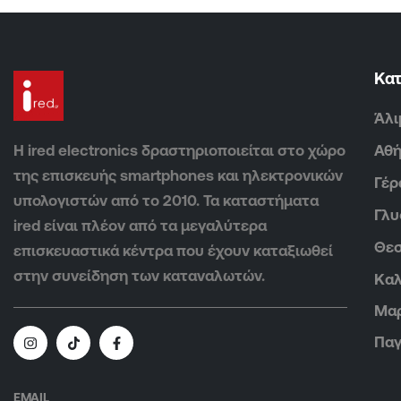
Κα
Άλι
Η ired electronics δραστηριοποιείται στο χώρο
Αθ
της επισκευής smartphones και ηλεκτρονικών
Γέρ
υπολογιστών από το 2010. Τα καταστήματα
Γλ
ired είναι πλέον από τα μεγαλύτερα
Θεσ
επισκευαστικά κέντρα που έχουν καταξιωθεί
στην συνείδηση των καταναλωτών.
Καλ
Μα
Παγ
EMAIL