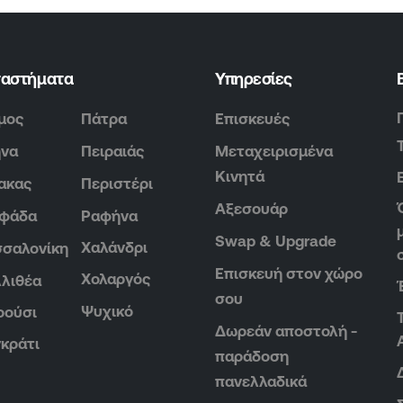
ταστήματα
Υπηρεσίες
μος
Πάτρα
Επισκευές
ήνα
Πειραιάς
Μεταχειρισμένα
Κινητά
ακας
Περιστέρι
Αξεσουάρ
υφάδα
Ραφήνα
Swap & Upgrade
Χαλάνδρι
σαλονίκη
Επισκευή στον χώρο
Χολαργός
λιθέα
σου
Ψυχικό
ρούσι
Δωρεάν αποστολή -
κράτι
παράδοση
πανελλαδικά