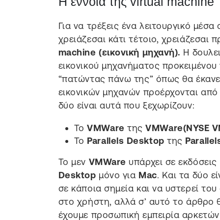
Η έννοια της virtual machine
Για να τρέξεις ένα λειτουργικό μέσα 
χρειάζεσαι κάτι τέτοιο, χρειάζεσαι
machine (εικονική μηχανή).
Η δουλει
εικονικού μηχανήματος προκειμένου 
“πατώντας πάνω της” όπως θα έκανε
εικονικών μηχανών προέρχονται από
δύο είναι αυτά που ξεχωρίζουν:
Το
VMWare
της
VMWare(NYSE 
Το
Parallels Desktop
της
Parallel
Το μεν
VMWare
υπάρχει σε εκδόσεις 
Desktop
μόνο για
Mac
. Και τα δύο ε
σε κάποια σημεία και να υστερεί του
στο χρήστη, αλλά σ’ αυτό το άρθρο
έχουμε προσωπική εμπειρία αρκετών 