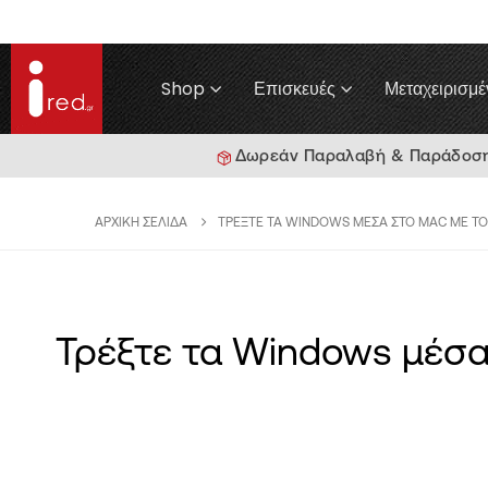
Shop
Επισκευές
Μεταχειρισμέ
Δωρεάν Παραλαβή & Παράδοση γ
ΑΡΧΙΚΉ ΣΕΛΊΔΑ
ΤΡΈΞΤΕ ΤΑ WINDOWS ΜΈΣΑ ΣΤΟ MAC ΜΕ ΤΟ
Τρέξτε τα Windows μέσα 