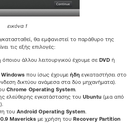
εικόνα 1
γκατασταθεί, θα εμφανιστεί το παράθυρο της
νει τις εξής επιλογές:
 όποιου άλλου λειτουργικού έχουμε σε
DVD
ή
ν
Windows
που ίσως έχουμε
ήδη
εγκαταστήσει στο
ύνδεση δικτύου ανάμεσα στα δύο μηχανήματα).
του
Chrome Operating System
.
της ελεύθερης εγκατάστασης του
Ubuntu
(μια από
x
).
ση του
Android Operating System
.
10.9 Mavericks
με χρήση του
Recovery Partition