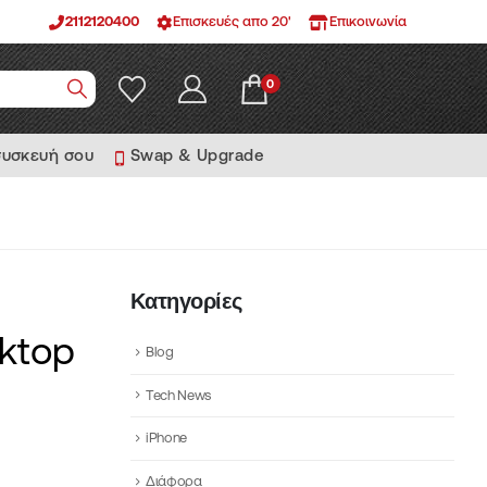
2112120400
Επισκευές απο 20'
Επικοινωνία
0
συσκευή σου
Swap & Upgrade
Κατηγορίες
sktop
Blog
Tech News
iPhone
Διάφορα