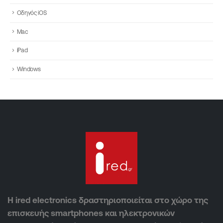
Οδηγός iOS
Mac
iPad
Windows
Η ired electronics δραστηριοποιείται στο χώρο της
επισκευής smartphones και ηλεκτρονικών