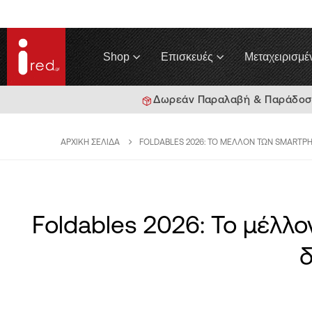
Shop
Επισκευές
Μεταχειρισμέ
Δωρεάν Παραλαβή & Παράδοση 
ΑΡΧΙΚΉ ΣΕΛΊΔΑ
FOLDABLES 2026: ΤΟ ΜΈΛΛΟΝ ΤΩΝ SMARTPHO
Foldables 2026: Το μέλλο
δ