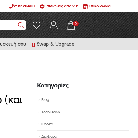
2112120400
Επισκευές απο 20'
Επικοινωνία
0
συσκευή σου
Swap & Upgrade
Κατηγορίες
 (και
Blog
Tech News
iPhone
Διάφορα