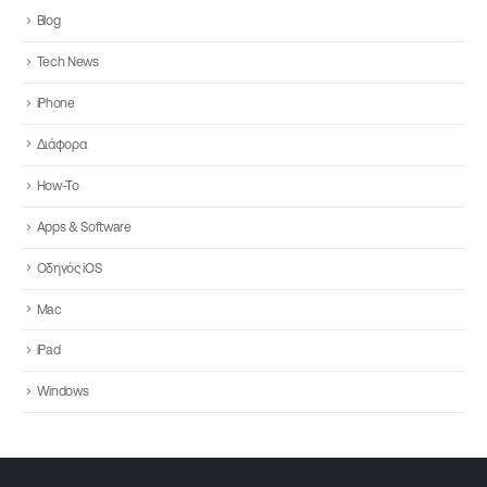
Blog
Tech News
iPhone
Διάφορα
How-To
Apps & Software
Οδηγός iOS
Mac
iPad
Windows