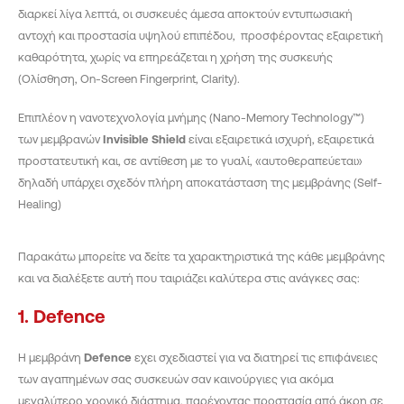
διαρκεί λίγα λεπτά, οι συσκευές άμεσα αποκτούν εντυπωσιακή
αντοχή και προστασία υψηλού επιπέδου, προσφέροντας εξαιρετική
καθαρότητα, χωρίς να επηρεάζεται η χρήση της συσκευής
(Ολίσθηση, On-Screen Fingerprint, Clarity).
Επιπλέον η νανοτεχνολογία μνήμης (Nano-Memory Technology™)
των μεμβρανών
Invisible Shield
είναι εξαιρετικά ισχυρή, εξαιρετικά
προστατευτική και, σε αντίθεση με το γυαλί, «αυτοθεραπεύεται»
δηλαδή υπάρχει σχεδόν πλήρη αποκατάσταση της μεμβράνης (Self-
Healing)
Παρακάτω μπορείτε να δείτε τα χαρακτηριστικά της κάθε μεμβράνης
και να διαλέξετε αυτή που ταιριάζει καλύτερα στις ανάγκες σας:
1. Defence
Η μεμβράνη
Defence
εχει σχεδιαστεί για να διατηρεί τις επιφάνειες
των αγαπημένων σας συσκευών σαν καινούργιες για ακόμα
μεγαλύτερο χρονικό διάστημα, παρέχοντας προστασία από άκρη σε