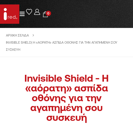
0
ΑΡΧΙΚΉ ΣΕΛΊΔΑ
INVISIBLE SHIELD| H «ΑΌΡΑΤΗ» ΑΣΠΊΔΑ ΟΘΌΝΗΣ ΓΙΑ ΤΗΝ ΑΓΑΠΗΜΈΝΗ ΣΟΥ
ΣΥΣΚΕΥΉ
Invisible Shield - H
«αόρατη» ασπίδα
οθόνης για την
αγαπημένη σου
συσκευή