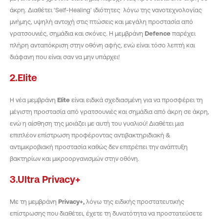
άκρη. Διαθέτει ‘Self-Healing’ ιδιότητες λόγω της νανοτεχνολογίας
μνήμης, υψηλή αντοχή στις πτώσεις και μεγάλη προστασία από
γρατσουνιές, σημάδια και σκόνες. Η μεμβράνη
Defence
παρέχει
πλήρη ανταπόκριση στην οθόνη αφής, ενώ είναι τόσο λεπτή και
διάφανη που είναι σαν να μην υπάρχει!
2.Elite
Η νέα μεμβράνη
Elite
είναι ειδικά σχεδιασμένη για να προσφέρει τη
μέγιστη προστασία από γρατσουνιές και σημάδια από άκρη σε άκρη,
ενώ η αίσθηση της μοιάζει με αυτή του γυαλιού! Διαθέτει μια
επιπλέον επίστρωση προφέροντας αντιβακτηριδιακή &
αντιμικροβιακή προστασία καθώς δεν επιτρέπει την ανάπτυξη
βακτηρίων και μικροοργανισμών στην οθόνη.
3.Ultra Privacy+
Με τη μεμβράνη
Privacy
+,
λόγω της ειδικής προστατευτικής
επίστρωσης που διαθέτει, έχετε τη δυνατότητα να προστατεύσετε