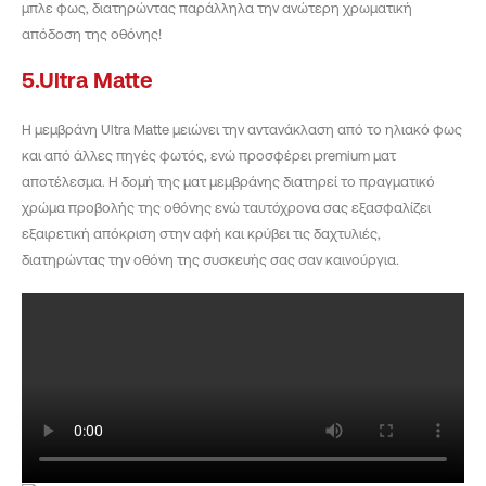
μπλε φως, διατηρώντας παράλληλα την ανώτερη χρωματική
απόδοση της οθόνης!
5.Ultra Matte
Η μεμβράνη Ultra Matte μειώνει την αντανάκλαση από το ηλιακό φως
και από άλλες πηγές φωτός, ενώ προσφέρει premium ματ
αποτέλεσμα. Η δομή της ματ μεμβράνης διατηρεί το πραγματικό
χρώμα προβολής της οθόνης ενώ ταυτόχρονα σας εξασφαλίζει
εξαιρετική απόκριση στην αφή και κρύβει τις δαχτυλιές,
διατηρώντας την οθόνη της συσκευής σας σαν καινούργια
.