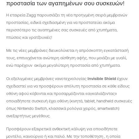
προστασία των αγαπημένων σου συσκευών!
Η εταιρεία Zagg παρουσιάζει τη νέα προηγμένη σειρά μεμβρανών
προστασίας, ειδικά σχεδιασμένη για να προστατεύει ακόμα
περισσότερο τις αγαπημένες σας συσκευές από χτυπήματα,
πτώσεις και γρατζουνιές!
Με τις νέες μεμβράνες διευκολύνεται η απρόσκοπτη εγκατάστασή
τους, επιτυγχάνεται ανώτερη αίσθηση αφής, που μοιάζει με γυαλί,
ενώ παρέχουν ακόμα μεγαλύτερη προστασία από χτυπήματα.
Οι εξελιγμένες μεμβράνες νανοτεχνολογίας
Invisible Shield
έχουν
σχεδιαστεί για να προσφέρουν απόλυτη προστασία σε κάθε είδους
οθόνη αφού κόβονται και προσαρμόζονται «αγκαλιάζοντας»
οποιαδήποτε συσκευή έχει οθόνη (κινητά, tablet, handheld συσκευές
όπως Nintendo Switch, κλασσικά ρολόγια χειρός, smartwatch)
ανεξαρτήτως μεγέθους.
Προσφέρουν εξαιρετικά ανθεκτική κάλυψη για οποιοδήποτε
μοντέλο, καινούργιο ή και παλιό. Με την τοποθέτηση , η οποία