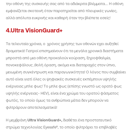
την οθόνη της συσκευής σας από τα αδιάκριτα βλέμματα…. Η οθόνη
εμφανίζεται σκοτεινή όταν παρατηρείται από πλευρικές γωνίες,
αλλά απόλυτα ευκρινής και καθαρή όταν την βλέπετε εσείς!
4.Ultra VisionGuard+
Τα τελευταία χρόνια, ο χρόνος χρήσης των οθονών εχει αυξηθεί
δραματικά! Γιατροί επισημαίνουν ότι τα μεγάλα χρονικά διαστήματα
μπροστά από μια οθόνη προκαλούν κούραση, ξηροφθαλμία,
πονοκεφάλους ,θολή όραση, ακόμα και διαταραχές στον ύπνο,
μειωμένη συγκέντρωση και παραγωγικότητα! Ο λόγος που συμβαίνει
αυτό είναι γιατί όλες οι ψηφιακές συσκευές εκπέμπουν υψηλής
ενέργειας μπλε φως! Tο μπλε φως (επίσης γνωστό ως ορατό φως
υψηλής ενέργειας- HEV), είναι ένα χρώμα του ορατού φάσματος
φωτός, το οποίο όμως τα ανθρώπινα μάτια δεν μπορούν να
φιλτράρουν αποτελεσματικά!
Η μεμβράνη
Ultra
VisionGuard
+,
διαθέτει ένα προστατευτικό
στρώμα τεχνολογίας Eyesafe®, το οποίο φιλτράρει το επιβλαβές