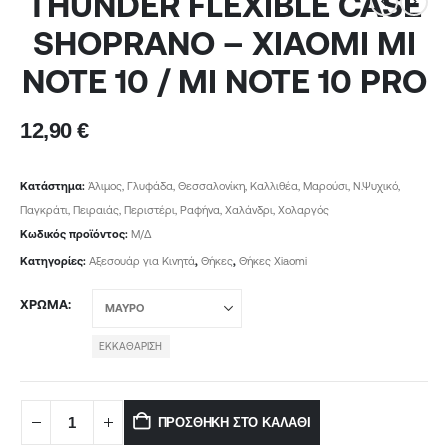
THUNDER FLEXIBLE CASE
SHOPRANO – XIAOMI MI
NOTE 10 / MI NOTE 10 PRO
12,90
€
Κατάστημα:
Άλιμος, Γλυφάδα, Θεσσαλονίκη, Καλλιθέα, Μαρούσι, Ν.Ψυχικό,
Παγκράτι, Πειραιάς, Περιστέρι, Ραφήνα, Χαλάνδρι, Χολαργός
Κωδικός προϊόντος:
Μ/Δ
Κατηγορίες:
Αξεσουάρ για Κινητά
,
Θήκες
,
Θήκες Χiaomi
ΧΡΏΜΑ
ΕΚΚΑΘΆΡΙΣΗ
ΠΡΟΣΘΉΚΗ ΣΤΟ ΚΑΛΆΘΙ