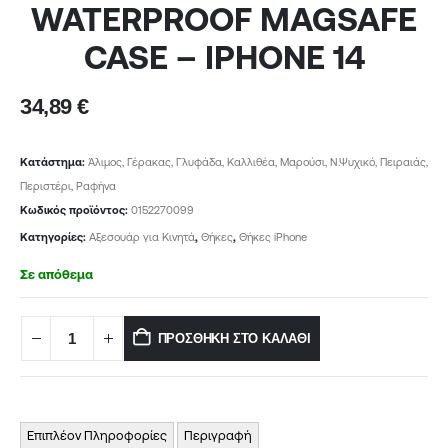
WATERPROOF MAGSAFE
CASE – IPHONE 14
34,89
€
Κατάστημα:
Άλιμος, Γέρακας, Γλυφάδα, Καλλιθέα, Μαρούσι, Ν.Ψυχικό, Πειραιάς,
Περιστέρι, Ραφήνα
Κωδικός προϊόντος:
0152270099
Κατηγορίες:
Αξεσουάρ για Κινητά
,
Θήκες
,
Θήκες iPhone
Σε απόθεμα
ΠΡΟΣΘΉΚΗ ΣΤΟ ΚΑΛΆΘΙ
Επιπλέον Πληροφορίες
Περιγραφή