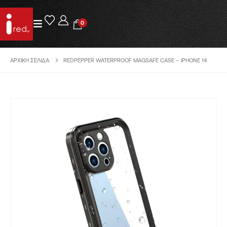
0
ΑΡΧΙΚΉ ΣΕΛΊΔΑ
REDPEPPER WATERPROOF MAGSAFE CASE – IPHONE 14