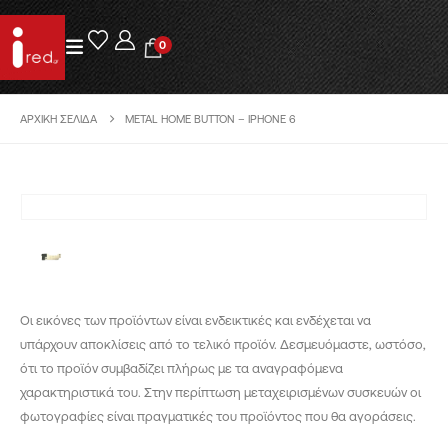
0
ΑΡΧΙΚΉ ΣΕΛΊΔΑ
METAL HOME BUTTON – IPHONE 6
Οι εικόνες των προϊόντων είναι ενδεικτικές και ενδέχεται να
υπάρχουν αποκλίσεις από το τελικό προϊόν. Δεσμευόμαστε, ωστόσο,
ότι το προϊόν συμβαδίζει πλήρως με τα αναγραφόμενα
χαρακτηριστικά του. Στην περίπτωση μεταχειρισμένων συσκευών οι
φωτογραφίες είναι πραγματικές του προϊόντος που θα αγοράσεις.