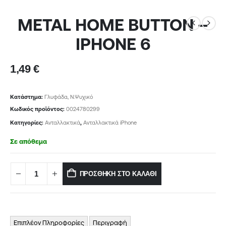
METAL HOME BUTTON –
IPHONE 6
1,49
€
Κατάστημα:
Γλυφάδα, Ν.Ψυχικό
Κωδικός προϊόντος:
0024780299
Κατηγορίες:
Ανταλλακτικά
,
Ανταλλακτικά iPhone
Σε απόθεμα
ΠΡΟΣΘΉΚΗ ΣΤΟ ΚΑΛΆΘΙ
Επιπλέον Πληροφορίες
Περιγραφή