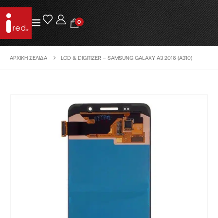
0
ΑΡΧΙΚΉ ΣΕΛΊΔΑ
LCD & DIGITIZER – SAMSUNG GALAXY A3 2016 (A310)