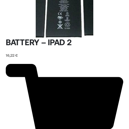
BATTERY – IPAD 2
16,22
€