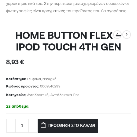
χαρακτηριστικά του. Στην περίπτωση μεταχειρισμένων συσκευών οι
φωτογραφίες είναι πραγματικές του προϊόντος που θα αγοράσεις.
HOME BUTTON FLEX –
IPOD TOUCH 4TH GEN
8,93
€
Κατάστημα:
Γλυφάδα, Ν.Ψυχικό
Κωδικός προϊόντος:
0003540299
Κατηγορίες:
Ανταλλακτικά
,
Ανταλλακτικά iPod
Σε απόθεμα
ΠΡΟΣΘΉΚΗ ΣΤΟ ΚΑΛΆΘΙ