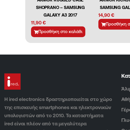
SHOPRANO – SAMSUNG
SAMSUNG GAL
GALAXY A3 2017
14,90
€
11,90
€
Προσθήκη σ
Προσθήκη στο καλάθι
Κα
Άλι
Η ired electronics δραστηριοποιείται στο χώρο
Αθ
της επισκευής smartphones και ηλεκτρονικών
Γέρ
υπολογιστών από το 2010. Τα καταστήματα
Γλ
ired είναι πλέον από τα μεγαλύτερα