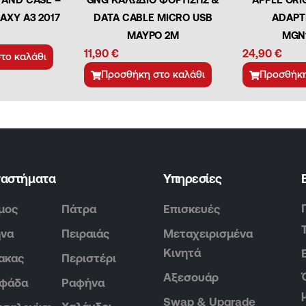
AXY A3 2017
DATA CABLE MICRO USB
ADAPT
ΜΑΥΡΟ 2Μ
MGN
11,90
€
24,90
€
το καλάθι
Προσθήκη στο καλάθι
Προσθήκη
ταστήματα
Υπηρεσίες
μος
Πάτρα
Επισκευές
ήνα
Πειραιάς
Μεταχειρισμένα
Κινητά
ακας
Περιστέρι
Αξεσουάρ
υφάδα
Ραφήνα
Swap & Upgrade