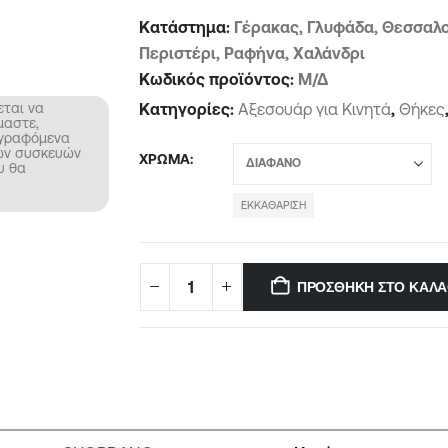
Κατάστημα:
Γέρακας, Γλυφάδα, Θεσσαλο
Περιστέρι, Ραφήνα, Χαλάνδρι
Κωδικός προϊόντος:
Μ/Δ
Κατηγορίες:
Αξεσουάρ για Κινητά
,
Θήκες
εται να
μαστε,
αγραφόμενα
νων συσκευών
ΧΡΏΜΑ
υ θα
ΕΚΚΑΘΆΡΙΣΗ
ΠΡΟΣΘΉΚΗ ΣΤΟ ΚΑΛΆ