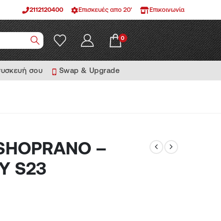
2112120400
Επισκευές απο 20'
Επικοινωνία
0
συσκευή σου
Swap & Upgrade
 SHOPRANO –
Y S23