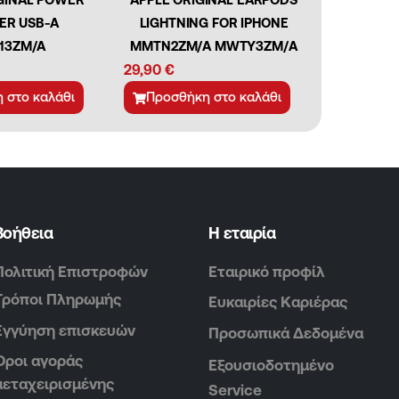
ER USB-A
LIGHTNING FOR IPHONE
13ZM/A
MMTN2ZM/A MWTY3ZM/A
29,90
€
 στο καλάθι
Προσθήκη στο καλάθι
Βοήθεια
Η εταιρία
Πολιτική Επιστροφών
Εταιρικό προφίλ
Τρόποι Πληρωμής
Ευκαιρίες Καριέρας
Εγγύηση επισκευών
Προσωπικά Δεδομένα
Όροι αγοράς
Εξουσιοδοτημένο
μεταχειρισμένης
Service