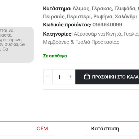
Κατάστημα:
Άλιμος, Γέρακας, Γλυφάδα, 
Πειραιάς, Περιστέρι, Ραφήνα, Χαλάνδρι
Κωδικός προϊόντος:
0164640099
εται να
Κατηγορίες:
Αξεσουάρ για Κινητά
,
Γυαλι
μαστε,
αγραφόμενα
Μεμβράνες & Γυαλιά Προστασίας
νων συσκευών
υ θα
Σε απόθεμα
ΠΡΟΣΘΉΚΗ ΣΤΟ ΚΑΛΆ
OEM
Κατάσταση