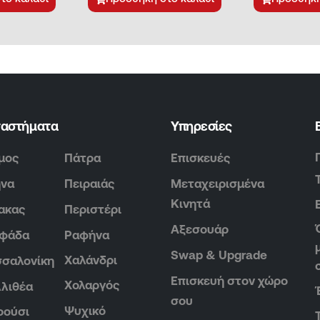
ταστήματα
Υπηρεσίες
μος
Πάτρα
Επισκευές
ήνα
Πειραιάς
Μεταχειρισμένα
Κινητά
ακας
Περιστέρι
Αξεσουάρ
υφάδα
Ραφήνα
Swap & Upgrade
Χαλάνδρι
σαλονίκη
Επισκευή στον χώρο
Χολαργός
λιθέα
σου
Ψυχικό
ρούσι