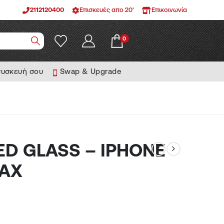
2112120400
Επισκευές απο 20'
Επικοινωνία
0
συσκευή σου
Swap & Upgrade
D GLASS – IPHONE
MAX