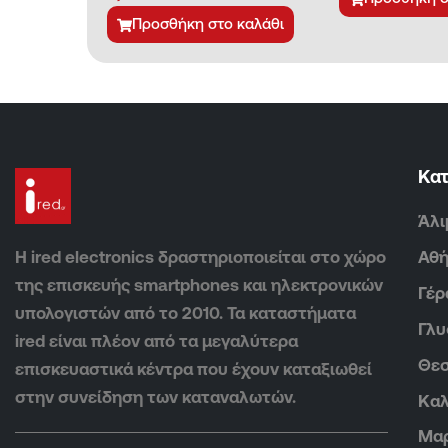
Προσθήκη στο καλάθι
Κα
Άλι
Η ired electronics δραστηριοποιείται στο χώρο
Αθ
της επισκευής smartphones και ηλεκτρονικών
Γέρ
υπολογιστών από το 2010. Τα καταστήματα
Γλ
ired είναι πλέον από τα μεγαλύτερα
Θεσ
επισκευαστικά κέντρα που έχουν καταξιωθεί
στην συνείδηση των καταναλωτών.
Καλ
Μα