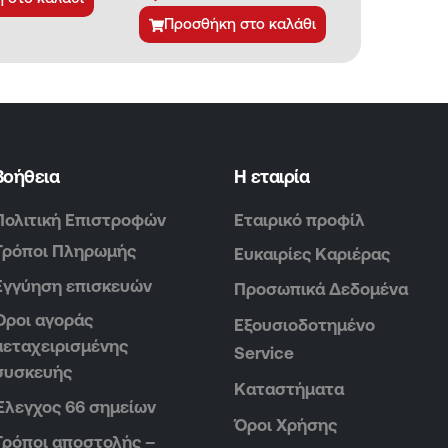
Προσθήκη στο καλάθι
Βοήθεια
Η εταιρία
Πολιτική Επιστροφών
Εταιρικό προφίλ
Τρόποι Πληρωμής
Ευκαιρίες Καριέρας
Εγγύηση επισκευών
Προσωπικά Δεδομένα
Όροι αγοράς
Εξουσιοδοτημένο
μεταχειρισμένης
Service
συσκευής
Καταστήματα
Έλεγχος 66 σημείων
Όροι Χρήσης
Τρόποι αποστολής –