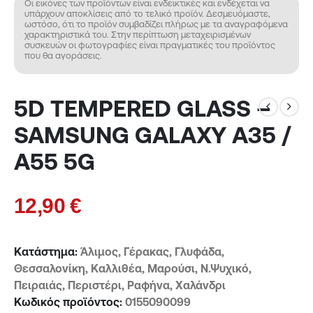
Οι εικόνες των προϊόντων είναι ενδεικτικές και ενδέχεται να
υπάρχουν αποκλίσεις από το τελικό προϊόν. Δεσμευόμαστε,
ωστόσο, ότι το προϊόν συμβαδίζει πλήρως με τα αναγραφόμενα
χαρακτηριστικά του. Στην περίπτωση μεταχειρισμένων
συσκευών οι φωτογραφίες είναι πραγματικές του προϊόντος
που θα αγοράσεις.
5D TEMPERED GLASS –
SAMSUNG GALAXY A35 /
A55 5G
12,90
€
Κατάστημα:
Άλιμος, Γέρακας, Γλυφάδα,
Θεσσαλονίκη, Καλλιθέα, Μαρούσι, Ν.Ψυχικό,
Πειραιάς, Περιστέρι, Ραφήνα, Χαλάνδρι
Κωδικός προϊόντος:
0155090099