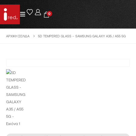
0
ΑΡΧΙΚΉ ΣΕΛΊΔΑ
5D TEMPERED GLASS – SAMSUNG GALAXY A35 / A55 5G