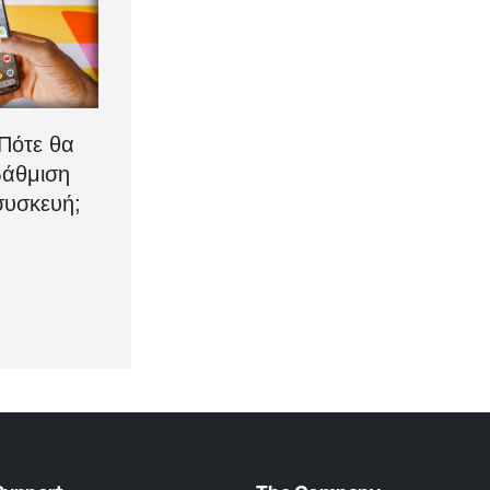
 Πότε θα
βάθμιση
συσκευή;