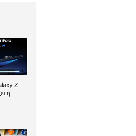
laxy Z
ζει η