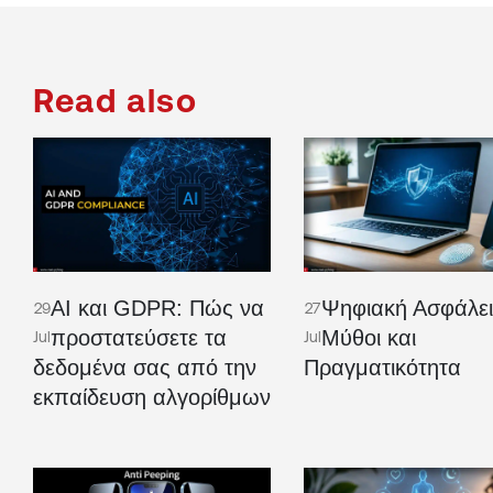
Read also
AI και GDPR: Πώς να
Ψηφιακή Ασφάλει
29
27
προστατεύσετε τα
Μύθοι και
Jul
Jul
δεδομένα σας από την
Πραγματικότητα
εκπαίδευση αλγορίθμων