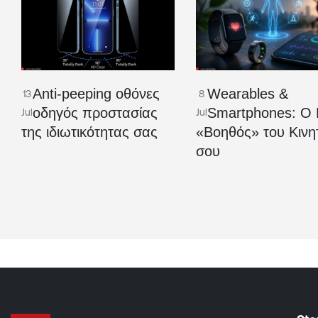
Anti-peeping οθόνες
Wearables &
13
8
οδηγός προστασίας
Smartphones: Ο 
Jul
Jul
της ιδιωτικότητας σας
«Βοηθός» του Κινη
σου