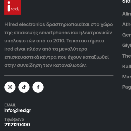
Sto
Ali
Η ired electronics δραστηριοποιείται στο χώρο
Ath
της επισκευής smartphones και ηλεκτρονικών
Ger
υπολογιστών από το 2010. Τα καταστήματα
Gly
ired είναι πλέον από τα μεγαλύτερα
The
επισκευαστικά κέντρα που έχουν καταξιωθεί
στην συνείδηση των καταναλωτών.
Kal
Mar
Pag
EMAIL
info@ired.gr
Τηλέφωνο
2112120400