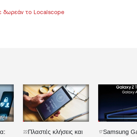
 δωρεάν το Localscope
α:
Πλαστές κλήσεις και
Samsung Ga
22
17