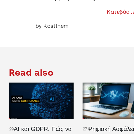
Κατεβάστε
by Kostthem
Read also
AI και GDPR: Πώς να
Ψηφιακή Ασφάλει
29
27