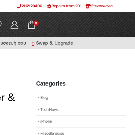
2112120400
Repairs from 20'
Επικοινωνία
0
συσκευή σου
Swap & Upgrade
Categories
er &
Blog
Tech News
iPhone
Miscellaneous