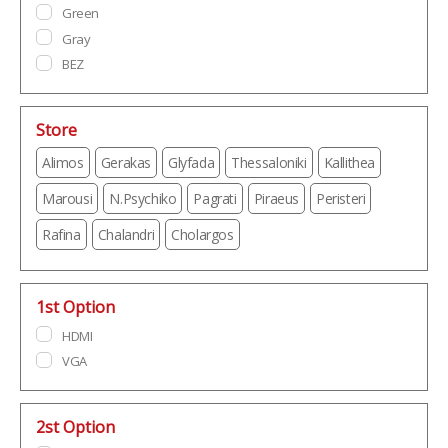
Green
Gray
BEZ
Store
Alimos
Gerakas
Glyfada
Thessaloniki
Kallithea
Marousi
N.Psychiko
Pagrati
Piraeus
Peristeri
Rafina
Chalandri
Cholargos
1st Option
HDMI
VGA
2st Option