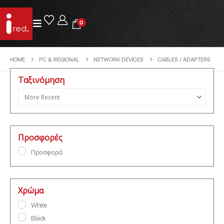
0
HOME
PC & REGIONAL
NETWORK DEVICES
CABLES / ADAPTERS
Ταξινόμηση
Sort Products
Προσφορές
Προσφορά
Χρώμα
White
Black