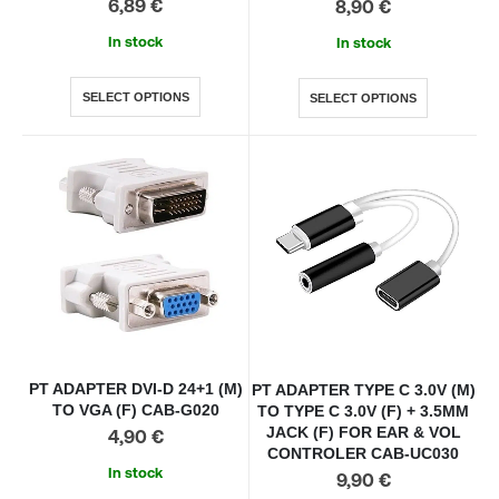
6,89
€
8,90
€
In stock
In stock
SELECT OPTIONS
SELECT OPTIONS
PT ADAPTER DVI-D 24+1 (M)
PT ADAPTER TYPE C 3.0V (M)
TO VGA (F) CAB-G020
TO TYPE C 3.0V (F) + 3.5MM
JACK (F) FOR EAR & VOL
4,90
€
CONTROLER CAB-UC030
In stock
9,90
€