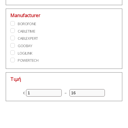
Manufacturer
BOROFONE
CABLETIME
CABLEXPERT
GOOBAY
LOGILINK
POWERTECH
Τιμή
€
–
Minimum Price
Maximum Price