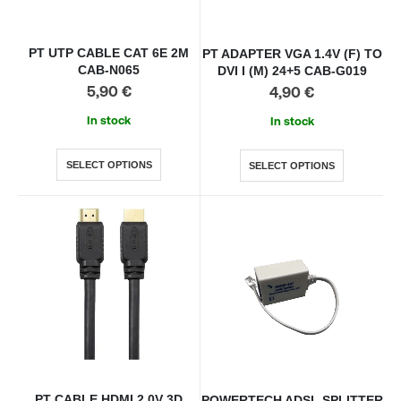
PT UTP CABLE CAT 6E 2M
PT ADAPTER VGA 1.4V (F) TO
CAB-N065
DVI I (M) 24+5 CAB-G019
5,90
€
4,90
€
In stock
In stock
SELECT OPTIONS
SELECT OPTIONS
PT CABLE HDMI 2.0V 3D
POWERTECH ADSL SPLITTER