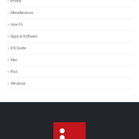
iPhone
Miscellaneous
How-To
Apps & Software
iOS Guide
Mac
iPad
Windows