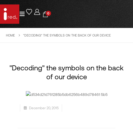
0
HOME
"DECODING" THE SYMBOLS ON THE BACK OF OUR DEVICE
"Decoding" the symbols on the back
of our device
December 20, 2015