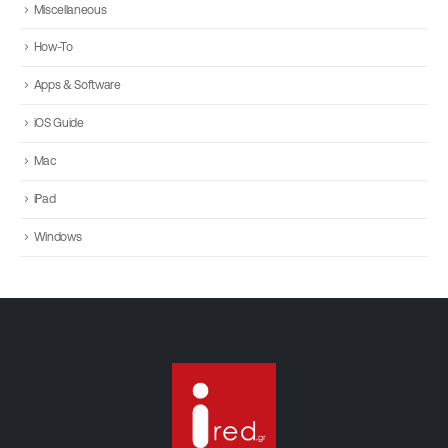
Miscellaneous
How-To
Apps & Software
iOS Guide
Mac
iPad
Windows