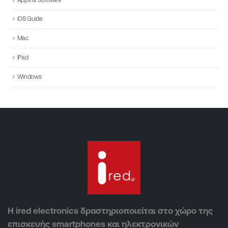
iOS Guide
Mac
iPad
Windows
Η ired electronics δραστηριοποιείται στο χώρο της
επισκευής smartphones και ηλεκτρονικών