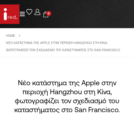
0
HOME
ΝΈΟ ΚΑΤΆΣΤΗΜΑ ΤΗΣ APPLE ΣΤΗΝ ΠΕΡΙΟΧΉ HANGZHOU ΣΤΗ ΚΊΝΑ,
ΦΩΤΟΓΡΑΦΊΖΕΙ ΤΟΝ ΣΧΕΔΙΑΣΜΌ ΤΟΥ ΚΑΤΑΣΤΉΜΑΤΟΣ ΣΤΟ SAN FRANCISCO.
Νέο κατάστημα της Apple στην
περιοχή Hangzhou στη Κίνα,
φωτογραφίζει τον σχεδιασμό του
καταστήματος στο San Francisco.