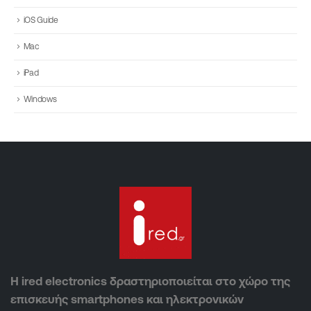
iOS Guide
Mac
iPad
Windows
Η ired electronics δραστηριοποιείται στο χώρο της
επισκευής smartphones και ηλεκτρονικών