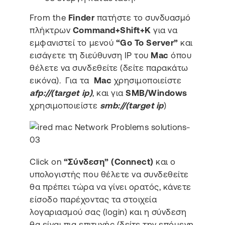
From the
Finder
πατήστε το συνδυασμό
πλήκτρων
Command+Shift+K
για να
εμφανιστεί το μενού
“Go To Server”
και
εισάγετε τη διεύθυνση ΙΡ του
Mac
όπου
θέλετε να συνδεθείτε (δείτε παρακάτω
εικόνα). Για τα
Mac
χρησιμοποιείστε
afp://(target ip)
, και για
SMB/Windows
χρησιμοποιείστε
smb://(target ip
)
Click on
“Σύνδεση” (Connect)
και ο
υπολογιστής που θέλετε να συνδεθείτε
θα πρέπει τώρα να γίνει ορατός, κάνετε
είσοδο παρέχοντας τα στοιχεία
λογαριασμού σας (login) και η σύνδεση
θα είναι πια επιτυχής (δείτε την επόμενη