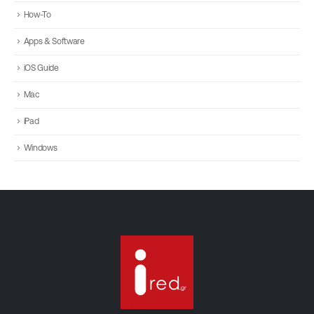
How-To
Apps & Software
iOS Guide
Mac
iPad
Windows