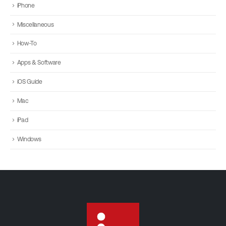
iPhone
Miscellaneous
How-To
Apps & Software
iOS Guide
Mac
iPad
Windows