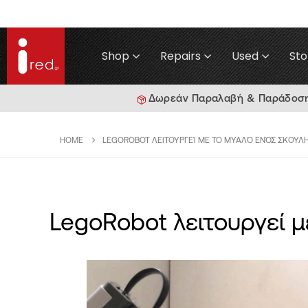
Shop
Repairs
Used
Sto
Δωρεάν Παραλαβή & Παράδοση γ
HOME
LEGOROBOT ΛΕΙΤΟΥΡΓΕΊ ΜΕ ΤΟ ΜΥΑΛΌ ΕΝΌΣ ΣΚΟΥΛ
LegoRobot λειτουργεί μ