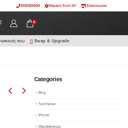
2112120400
Repairs from 20'
Επικοινωνία
0
συσκευή σου
Swap & Upgrade
Categories
Blog
Tech News
iPhone
Miscellaneous