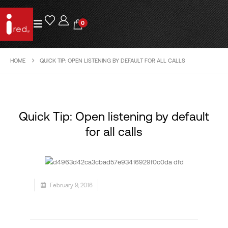
0
HOME
QUICK TIP: OPEN LISTENING BY DEFAULT FOR ALL CALLS
Quick Tip: Open listening by default
for all calls
February 9, 2016