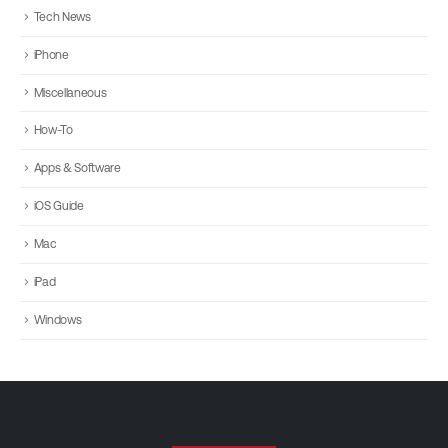
Tech News
iPhone
Miscellaneous
How-To
Apps & Software
iOS Guide
Mac
iPad
Windows