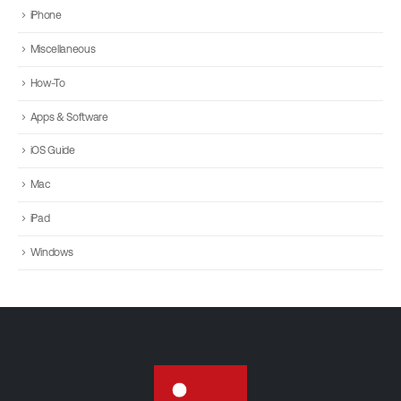
iPhone
Miscellaneous
How-To
Apps & Software
iOS Guide
Mac
iPad
Windows