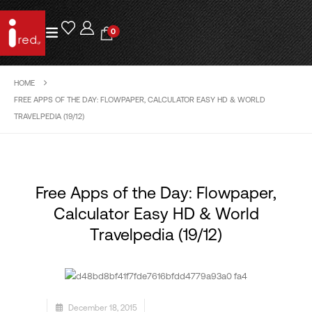
0
HOME
FREE APPS OF THE DAY: FLOWPAPER, CALCULATOR EASY HD & WORLD
TRAVELPEDIA (19/12)
Free Apps of the Day: Flowpaper,
Calculator Easy HD & World
Travelpedia (19/12)
December 18, 2015