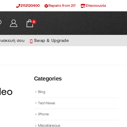
2112120400
Repairs from 20'
Επικοινωνία
0
συσκευή σου
Swap & Upgrade
Categories
deo
Blog
Tech News
iPhone
Miscellaneous