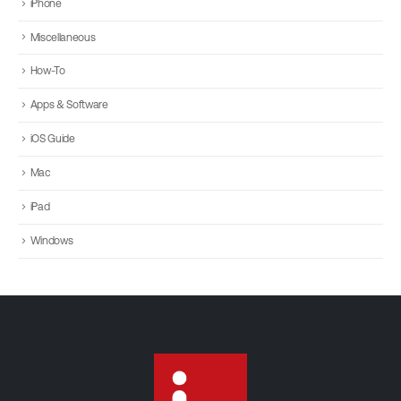
iPhone
Miscellaneous
How-To
Apps & Software
iOS Guide
Mac
iPad
Windows