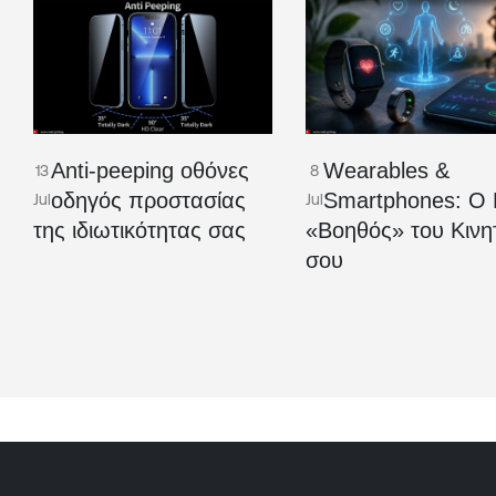
Anti-peeping οθόνες
Wearables &
13
8
οδηγός προστασίας
Smartphones: Ο 
Jul
Jul
της ιδιωτικότητας σας
«Βοηθός» του Κινη
σου