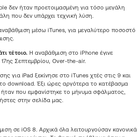
Apple δεν ήταν προετοιμασμένη για τόσο μεγάλη
γάλη που δεν υπάρχει τεχνική λύση.
αναβάθμιση μέσω iTunes, για μεγαλύτερο ποσοστό
ισης.
τι τέτοιο.
Η αναβάθμιση στο iPhone έγινε
7ης Σεπτεμβρίου, Over-the-air.
ης για iPad ξεκίνησε στο iTunes χτές στις 9 και
α το download. Έξι ώρες αργότερα το κατέβασμα
τε ήταν που εμφανίστηκε το μήνυμα σφάλματος,
ήστες στην σελίδα μας.
θμιση σε iOS 8. Αρχικά όλα λειτουργούσαν κανονικά