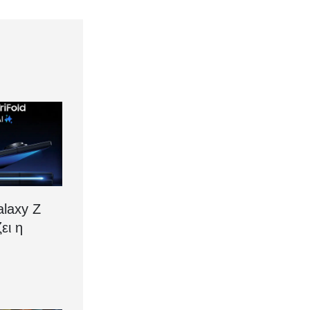
laxy Z
ζει η