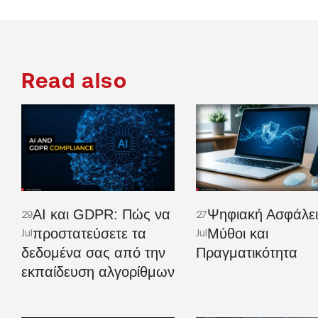
Read also
AI και GDPR: Πώς να
Ψηφιακή Ασφάλει
29
27
προστατεύσετε τα
Μύθοι και
Jul
Jul
δεδομένα σας από την
Πραγματικότητα
εκπαίδευση αλγορίθμων