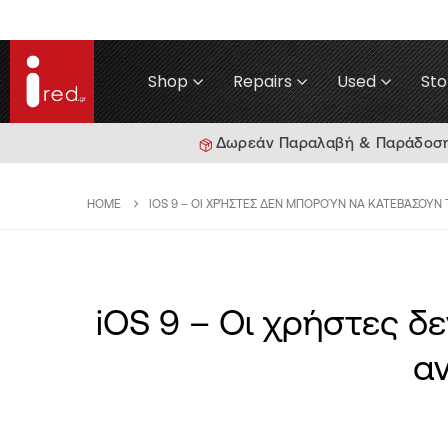
Shop
Repairs
Used
Sto
Δωρεάν Παραλαβή & Παράδοση γ
HOME
IOS 9 – ΟΙ ΧΡΉΣΤΕΣ ΔΕΝ ΜΠΟΡΟΎΝ ΝΑ ΚΑΤΕΒΆΣΟΥΝ
iOS 9 – Οι χρήστες δ
α