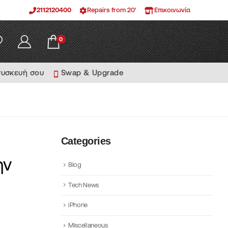
2112120400
Repairs from 20'
Επικοινωνία
0
συσκευή σου
Swap & Upgrade
Categories
ην
Blog
Tech News
iPhone
Miscellaneous