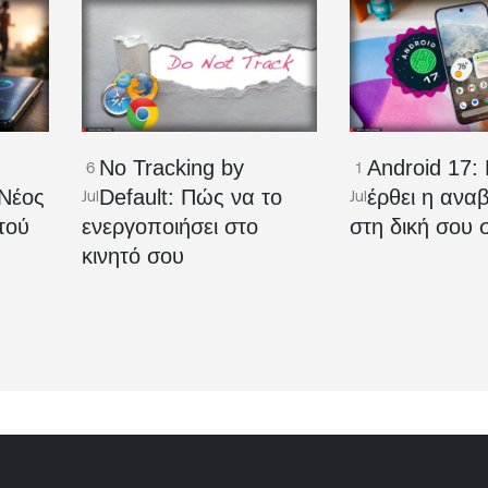
No Tracking by
Android 17:
6
1
Νέος
Default: Πώς να το
έρθει η ανα
Jul
Jul
τού
ενεργοποιήσει στο
στη δική σου 
κινητό σου