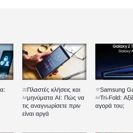
α:
Πλαστές κλήσεις και
Samsung Ga
22
17
μηνύματα AI: Πώς να
Tri-Fold: Αξί
Jul
Jul
τις αναγνωρίσετε πριν
αγορά του;
είναι αργά