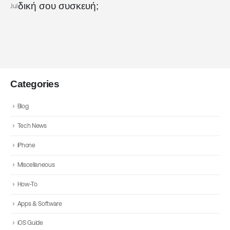
δική σου συσκευή;
Jul
Categories
Blog
Tech News
iPhone
Miscellaneous
How-To
Apps & Software
iOS Guide