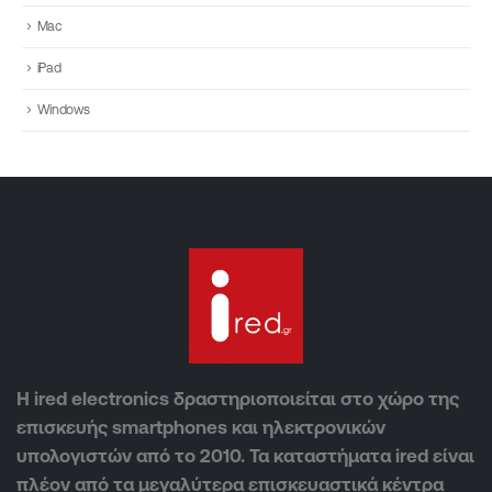
Mac
iPad
Windows
Η ired electronics δραστηριοποιείται στο χώρο της
επισκευής smartphones και ηλεκτρονικών
υπολογιστών από το 2010. Τα καταστήματα ired είναι
πλέον από τα μεγαλύτερα επισκευαστικά κέντρα