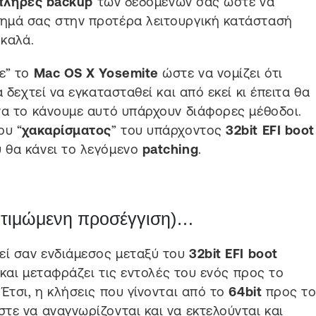
πλήρες backup
των δεδομένων σας ώστε να
ημά σας στην προτέρα λειτουργική κατάστασή
 καλά.
ε” το
Mac OS X Yosemite
ώστε να νομίζει ότι
 δεχτεί να εγκατασταθεί και από εκεί κι έπειτα θα
να το κάνουμε αυτό υπάρχουν διάφορες μέθοδοι.
ου “
χακαρίσματος
” του υπάρχοντος
32bit EFI boot
 θα κάνει το λεγόμενο
patching
.
ροτιμώμενη προσέγγιση)…
εί σαν ενδιάμεσος μεταξύ του
32bit EFI boot
και μεταφράζει τις εντολές του ενός προς το
Έτσι, η κλήσεις που γίνονται από το
64bit
προς τ
ε να αναγνωρίζονται και να εκτελούνται και