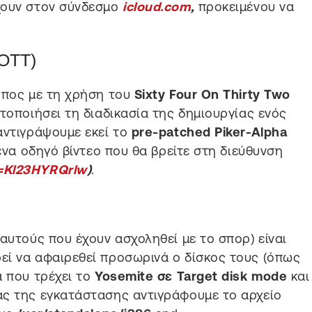
χουν στoν σύνδεσμο
icloud.com
,
προκειμένου να
FOTT)
όπος με τη χρήση του
Sixty Four On Thirty Two
τοποιήσει τη διαδικασία της δημιουργίας ενός
αντιγράψουμε εκεί το
pre-patched Piker-Alpha
ένα οδηγό βίντεο που θα βρείτε στη διεύθυνση
=Kl23HYRQrlw
)
.
αυτούς που έχουν ασχοληθεί με το σπορ) είναι
εί να αφαιρεθεί προσωρινά ο δίσκος τους (όπως
α που τρέχει το
Yosemite σε Target disk mode
και
ας της εγκατάστασης αντιγράφουμε το αρχείο