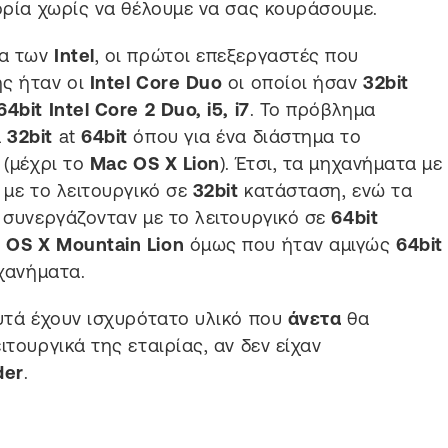
τορία χωρίς να θέλουμε να σας κουράσουμε.
μα των
Intel
, οι πρώτοι επεξεργαστές που
ης ήταν οι
Intel Core Duo
οι οποίοι ήσαν
32bit
64bit
Intel Core 2 Duo, i5, i7
. Το πρόβλημα
α
32bit
at
64bit
όπου για ένα διάστημα το
 (μέχρι το
Mac OS X Lion
). Έτσι, τα μηχανήματα με
με το λειτουργικό σε
32bit
κατάσταση, ενώ τα
συνεργάζονταν με το λειτουργικό σε
64bit
 OS X Mountain Lion
όμως που ήταν αμιγώς
64bit
ανήματα.
αυτά έχουν ισχυρότατο υλικό που
άνετα
θα
ιτουργικά της εταιρίας, αν δεν είχαν
der
.