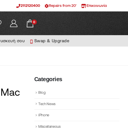
2112120400
Repairs from 20'
Επικοινωνία
0
συσκευή σου
Swap & Upgrade
Categories
 Mac
Blog
Tech News
iPhone
Miscellaneous