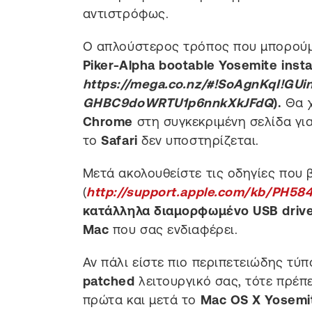
αντιστρόφως.
Ο απλούστερος τρόπος που μπορούμε
Piker-Alpha bootable Yosemite insta
https://mega.co.nz/#!SoAgnKqI!G
GHBC9doWRTU1p6nnkXkJFdQ
).
Θα 
Chrome
στη συγκεκριμένη σελίδα για
το
Safari
δεν υποστηρίζεται.
Μετά ακολουθείστε τις οδηγίες που 
(
http://support.apple.com/kb/PH58
κατάλληλα διαμορφωμένο USB driv
Mac
που σας ενδιαφέρει.
Αν πάλι είστε πιο περιπετειώδης τύπ
patched
λειτουργικό σας, τότε πρέπ
πρώτα και μετά το
Mac OS X Yosemi