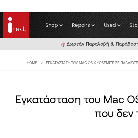
Shop
Repairs
Used
Sto
Δωρεάν Παραλαβή & Παράδοση γ
HOME
ΕΓΚΑΤΆΣΤΑΣΗ ΤΟΥ MAC OS X YOSEMITE ΣΕ ΠΑΛΑΙΌΤ
Εγκατάσταση του Mac OS
που δεν 