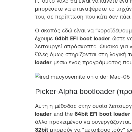
Γι’ αυτό καλό θα είναι να κάνετε ένα
μπορέσετε να επαναφέρετε το μηχάν
του, σε περίπτωση που κάτι δεν πάει
Ο σκοπός εδώ είναι να “κοροϊδέψουμ
έχουμε
64bit EFI boot loader
ώστε να
λειτουργεί απρόσκοπτα. Φυσικά για 
Όλες όμως στηρίζονται στη λογική τ
loader
μέσω ενός προγράμματος που
Picker-Alpha bootloader (π
Αυτή η μέθοδος στην ουσία λειτουργ
loader
and the
64bit EFI boot loader
άλλο προκειμένου να συνεργάζονται. 
32bit
μπορούν να “μεταφραστούν” ώστ