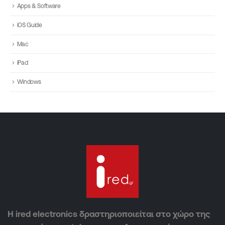
Apps & Software
iOS Guide
Mac
iPad
Windows
Η ired electronics δραστηριοποιείται στο χώρο της