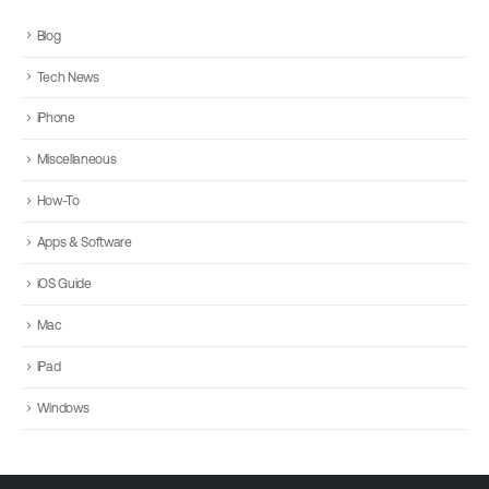
Blog
Tech News
iPhone
Miscellaneous
How-To
Apps & Software
iOS Guide
Mac
iPad
Windows