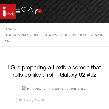
0
HOME
LG IS PREPARING A FLEXIBLE SCREEN THAT ROLLS UP LIKE A ROLL - GALAXY 92
#52
LG is preparing a flexible screen that
rolls up like a roll - Galaxy 92 #52
January 18, 2016