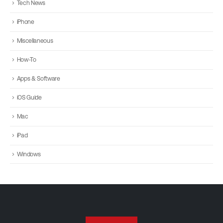
Tech News
iPhone
Miscellaneous
How-To
Apps & Software
iOS Guide
Mac
iPad
Windows