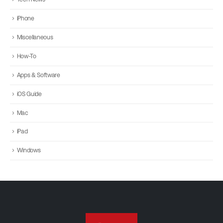
iPhone
Miscellaneous
How-To
Apps & Software
iOS Guide
Mac
iPad
Windows