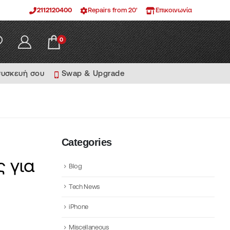
2112120400
Repairs from 20'
Επικοινωνία
0
συσκευή σου
Swap & Upgrade
Categories
ς για
Blog
Tech News
iPhone
Miscellaneous