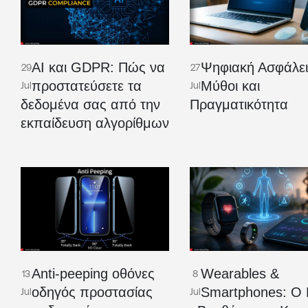
AI και GDPR: Πώς να
Ψηφιακή Ασφάλει
29
27
προστατεύσετε τα
Μύθοι και
Jul
Jul
δεδομένα σας από την
Πραγματικότητα
εκπαίδευση αλγορίθμων
Anti-peeping οθόνες
Wearables &
13
8
οδηγός προστασίας
Smartphones: Ο 
Jul
Jul