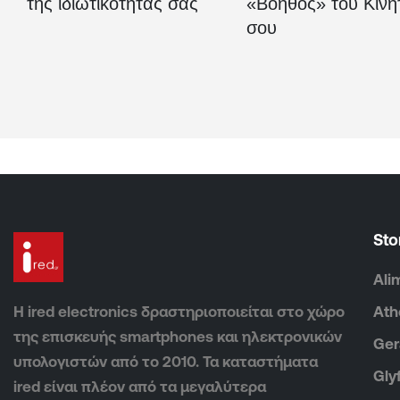
της ιδιωτικότητας σας
«Βοηθός» του Κινη
σου
Sto
Ali
Η ired electronics δραστηριοποιείται στο χώρο
Ath
της επισκευής smartphones και ηλεκτρονικών
Ger
υπολογιστών από το 2010. Τα καταστήματα
Gly
ired είναι πλέον από τα μεγαλύτερα