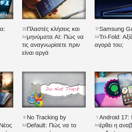
α:
Πλαστές κλήσεις και
Samsung Ga
22
17
μηνύματα AI: Πώς να
Tri-Fold: Αξί
Jul
Jul
τις αναγνωρίσετε πριν
αγορά του;
είναι αργά
No Tracking by
Android 17:
6
1
Νέος
Default: Πώς να το
έρθει η ανα
Jul
Jul