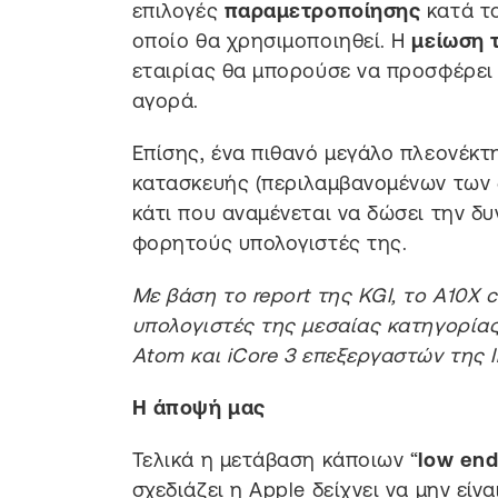
επιλογές
παραμετροποίησης
κατά το
οποίο θα χρησιμοποιηθεί. Η
μείωση 
εταιρίας θα μπορούσε να προσφέρει
αγορά.
Επίσης, ένα πιθανό μεγάλο πλεονέκτ
κατασκευής (περιλαμβανομένων των 
κάτι που αναμένεται να δώσει την δυ
φορητούς υπολογιστές της.
Με βάση το report της KGI, το Α10Χ
υπολογιστές της μεσαίας κατηγορία
Atom και iCore 3 επεξεργαστών της I
Η άποψή μας
Τελικά η μετάβαση κάποιων “
low en
σχεδιάζει η Apple δείχνει να μην είν