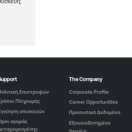
συσκευή;
Support
The Company
Πολιτική Επιστροφών
Corporate Profile
Τρόποι Πληρωμής
Career Opportunities
Εγγύηση επισκευών
Προσωπικά Δεδομένα
Όροι αγοράς
Εξουσιοδοτημένο
μεταχειρισμένης
Service