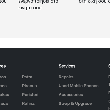
τού
ενεργοποιήσει στο
στη δική σου 
κινητό σου
res
Services
mos
Patra
Repairs
ens
Piraeus
Used Mobile Phones
akas
Peristeri
Accessories
fada
Rafina
Swap & Upgrade