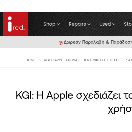
Shop
Repairs
Used
Sto
Δωρεάν Παραλαβή & Παράδοση γ
HOME
KGI: Η APPLE ΣΧΕΔΙΆΖΕΙ ΤΟΥΣ ΔΙΚΟΎΣ ΤΗΣ ΕΠΕΞΕΡΓ
KGI: Η Apple σχεδιάζει 
χρήσ