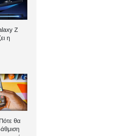
laxy Z
ζει η
 Πότε θα
βάθμιση