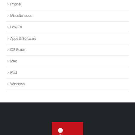
iPhone
Miscellaneous
How-To
Apps & Software
iOS Guide
Mac
iPad
Windows