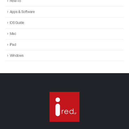
How-To
Apps & Software
iOS Guide
Mac
iPad
Windows