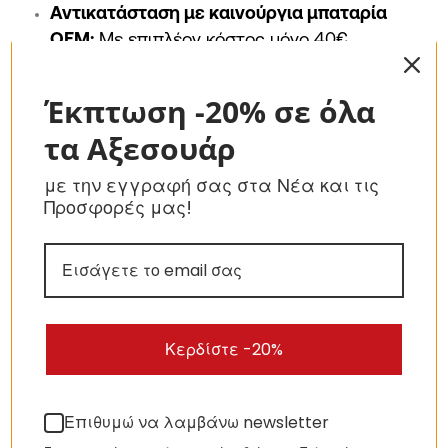
Αντικατάσταση με καινούργια μπαταρία
OEM:
Με επιπλέον κόστος μόνο 40€.
Αντικατάσταση με καινούργια Original
μπαταρία:
Με επιπλέον κόστος 80€.
Έκπτωση -20% σε όλα
Έτσι, έχετε τον απόλυτο έλεγχο της αυτονομίας
τα Αξεσουάρ
της συσκευής σας από την πρώτη μέρα.
με την εγγραφή σας στα Νέα και τις
Ο Τεχνικός Έλεγχος 24
Προσφορές μας!
Σημείων της ired
Δεν βασιζόμαστε στην τύχη. Κάθε iPhone περνάει
από τα χέρια των τεχνικών μας και ελέγχεται
Κερδίστε -20%
σχολαστικά σε 24 σημεία, μεταξύ των οποίων:
Face ID / Touch ID:
Επιβεβαίωση βιομετρικής
Επιθυμώ να λαμβάνω newsletter
ασφάλειας.