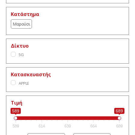
Κατάστημα
Μαρούσι
Δίκτυο
5G
Κατασκευαστής
APPLE
Τιμή
589
689
589
614
639
664
689