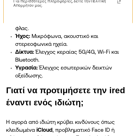
Για περισσότερες πληροφορίες, δείτε την Πολιτική
Οθόνη & Αφή:
Έλεγχος για νεκρά pixels και
Απορρήτου μας.
απόκριση True Tone.
Κάμερες:
Εστίαση, οπτική σταθεροποίηση και
φλας.
Ήχος:
Μικρόφωνα, ακουστικό και
στερεοφωνικά ηχεία.
Δίκτυα:
Έλεγχος κεραίας 5G/4G, Wi-Fi και
Bluetooth.
Υγρασία:
Έλεγχος εσωτερικών δεικτών
οξείδωσης.
Γιατί να προτιμήσετε την ired
έναντι ενός ιδιώτη;
Η αγορά από ιδιώτη κρύβει κινδύνους όπως
κλειδωμένα
iCloud
, προβληματικό Face ID ή